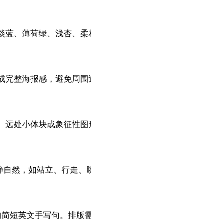
淡蓝、薄荷绿、浅杏、柔和暖灰等低饱和浅色为主，减少大面
完整海报感，避免周围过空。装饰必须克制、简洁，并自然形成
、远处小体块或象征性图形，使画面更有诗意，但不要堆砌。
静自然，如站立、行走、眺望、穿行，不喧宾夺主。

句简短英文手写句。排版需服务画面，不可过多。
