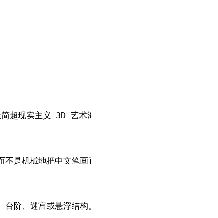
超现实主义 3D 艺术海报。

而不是机械地把中文笔画直接做成立体字。若输入为中文，可
迷宫或悬浮结构。整体采用轻俯视等距视角 isometric