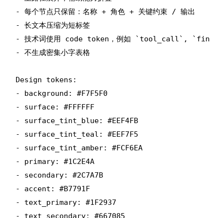
- 每个节点只保留：名称 + 角色 + 关键约束 / 输出

- 长文本压缩为短标签

- 技术词使用 code token，例如 `tool_call`, `final_o
- 不生成密集小字表格

Design tokens:

- background: #F7F5F0

- surface: #FFFFFF

- surface_tint_blue: #EEF4FB

- surface_tint_teal: #EEF7F5

- surface_tint_amber: #FCF6EA

- primary: #1C2E4A

- secondary: #2C7A7B

- accent: #B7791F

- text_primary: #1F2937

- text_secondary: #667085
