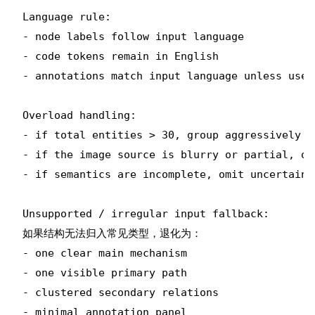
Language rule:

- node labels follow input language

- code tokens remain in English

- annotations match input language unless user
Overload handling:

- if total entities > 30, group aggressively i
- if the image source is blurry or partial, on
- if semantics are incomplete, omit uncertain 
Unsupported / irregular input fallback:

如果结构无法归入常见类型，退化为：

- one clear main mechanism

- one visible primary path

- clustered secondary relations

- minimal annotation panel
