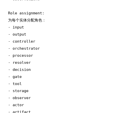
Role assignment:

为每个实体分配角色：

- input

- output

- controller

- orchestrator

- processor

- resolver

- decision

- gate

- tool

- storage

- observer

- actor

- artifact
