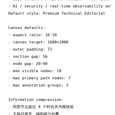
- AI / security / real-time observability only
Default style: Premium Technical Editorial

Canvas defaults:

- aspect ratio: 16:10

- canvas target: 1600×1000

- outer padding: 72

- section gap: 56

- node gap: 28–40

- max visible nodes: 18

- max primary path nodes: 7

- max annotation groups: 3

Information compression:

- 同类节点超过 4 个时合并为模块组

- 主路径展开，辅助能力折叠
