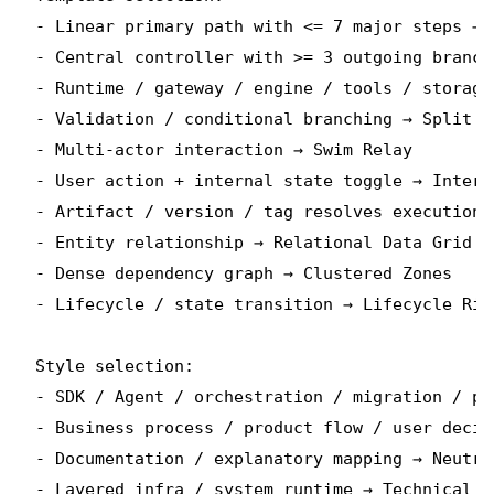
- Linear primary path with <= 7 major steps → 
- Central controller with >= 3 outgoing branch
- Runtime / gateway / engine / tools / storage
- Validation / conditional branching → Split Ga
- Multi-actor interaction → Swim Relay

- User action + internal state toggle → Intera
- Artifact / version / tag resolves execution 
- Entity relationship → Relational Data Grid

- Dense dependency graph → Clustered Zones

- Lifecycle / state transition → Lifecycle Ring
Style selection:

- SDK / Agent / orchestration / migration / pl
- Business process / product flow / user decis
- Documentation / explanatory mapping → Neutral
- Layered infra / system runtime → Technical Bl