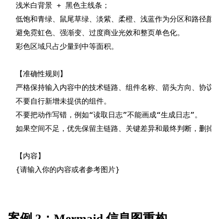
浅米白背景 + 黑色主线条；

低饱和青绿、鼠尾草绿、淡紫、柔橙、浅蓝作为分区和路径颜色
避免霓虹色、强渐变、过度商业光效和整页单色化。

彩色区域只占少量到中等面积。

【准确性规则】

严格保持输入内容中的技术链路、组件名称、箭头方向、协议、
不要自行新增未提供的组件。

不要把动作写错，例如“读取日志”不能画成“生成日志”。

如果空间不足，优先保留主链路、关键差异和最终判断，删掉次
【内容】

案例 2：Mermaid 信息图重构