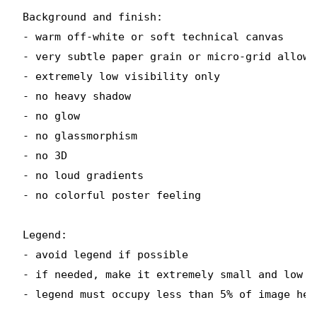
Background and finish:

- warm off-white or soft technical canvas

- very subtle paper grain or micro-grid allowed
- extremely low visibility only

- no heavy shadow

- no glow

- no glassmorphism

- no 3D

- no loud gradients

- no colorful poster feeling

Legend:

- avoid legend if possible

- if needed, make it extremely small and low co
- legend must occupy less than 5% of image heig