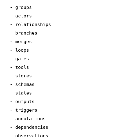
- groups

- actors

- relationships

- branches

- merges

- loops

- gates

- tools

- stores

- schemas

- states

- outputs

- triggers

- annotations

- dependencies

- observations
