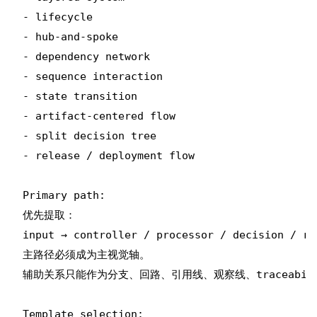
- lifecycle

- hub-and-spoke

- dependency network

- sequence interaction

- state transition

- artifact-centered flow

- split decision tree

- release / deployment flow

Primary path:

优先提取：

input → controller / processor / decision / re
主路径必须成为主视觉轴。

辅助关系只能作为分支、回路、引用线、观察线、traceability 
Template selection:
