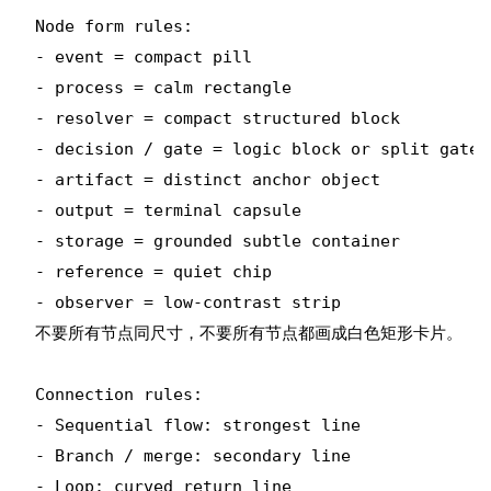
Node form rules:

- event = compact pill

- process = calm rectangle

- resolver = compact structured block

- decision / gate = logic block or split gate

- artifact = distinct anchor object

- output = terminal capsule

- storage = grounded subtle container

- reference = quiet chip

- observer = low-contrast strip

不要所有节点同尺寸，不要所有节点都画成白色矩形卡片。

Connection rules:

- Sequential flow: strongest line

- Branch / merge: secondary line

- Loop: curved return line
