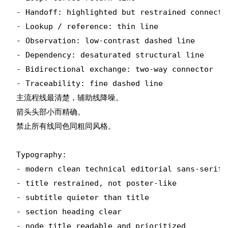
- Handoff: highlighted but restrained connector
- Lookup / reference: thin line

- Observation: low-contrast dashed line

- Dependency: desaturated structural line

- Bidirectional exchange: two-way connector

- Traceability: fine dashed line

主流程线最清楚，辅助线降噪。

箭头头部小而精确。

禁止所有线同色同粗同风格。

Typography:

- modern clean technical editorial sans-serif f
- title restrained, not poster-like

- subtitle quieter than title

- section heading clear

- node title readable and prioritized
