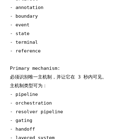
- annotation

- boundary

- event

- state

- terminal

- reference

Primary mechanism:

必须识别唯一主机制，并让它在 3 秒内可见。

主机制类型可为：

- pipeline

- orchestration

- resolver pipeline

- gating

- handoff

- layered system
