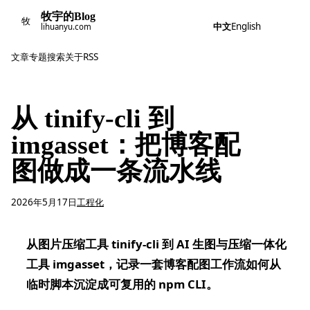
牧宇的Blog
牧
中文
English
lihuanyu.com
文章
专题
搜索
关于
RSS
从 tinify-cli 到
imgasset：把博客配
图做成一条流水线
2026年5月17日
工程化
从图片压缩工具 tinify-cli 到 AI 生图与压缩一体化
工具 imgasset，记录一套博客配图工作流如何从
临时脚本沉淀成可复用的 npm CLI。