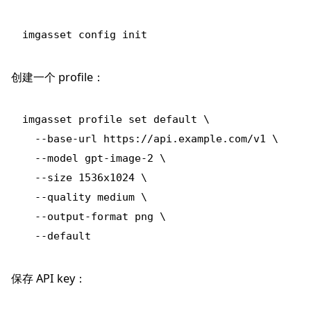
创建一个 profile：
imgasset profile set default \

  --base-url https://api.example.com/v1 \

  --model gpt-image-2 \

  --size 1536x1024 \

  --quality medium \

  --output-format png \

保存 API key：