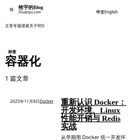
牧宇的Blog
牧
中文
English
lihuanyu.com
文章
专题
搜索
关于
RSS
标签
容器化
1 篇文章
重新认识 Docker：
2025年11月8日
Docker
开发环境、Linux
性能开销与 Redis
实战
从早期用 Docker 统一开发环