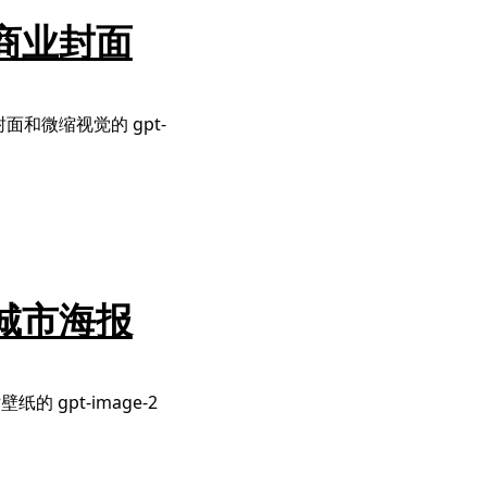
享：商业封面
面和微缩视觉的 gpt-
享：城市海报
gpt-image-2